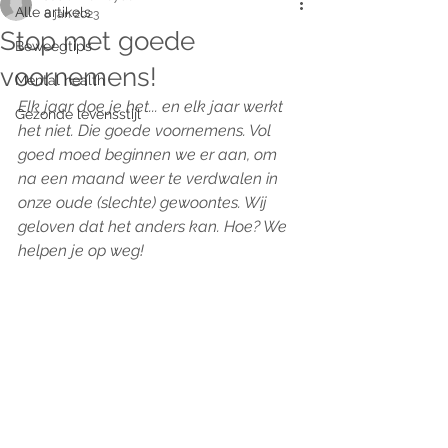
Alle artikels
8 jan 2023
Stop met goede
Beweegtips
voornemens!
Mental health
Elk jaar doe je het... en elk jaar werkt 
Gezonde levensstijl
het niet. Die goede voornemens. Vol 
goed moed beginnen we er aan, om 
na een maand weer te verdwalen in 
onze oude (slechte) gewoontes. Wij 
geloven dat het anders kan. Hoe? We 
helpen je op weg!