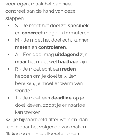
voor ogen, maak het dan heel 
concreet aan de hand van deze 
stappen.
S - Je moet het doel zo 
specifiek 
en 
concreet 
mogelijk formuleren.
M - Je moet het doel echt kunnen 
meten 
en 
controleren
.
A - Een doel mag 
uitdagend 
zijn, 
maar 
het moet wel 
haalbaar 
zijn.
R - Je moet echt een 
reden 
hebben om je doel te willen 
bereiken, je moet er warm van 
worden.
T - Je moet een 
deadline 
op je 
doel kleven, zodat je er naartoe 
kan werken.
Wil je bijvoorbeeld fitter worden, dan 
kan je daar het volgende van maken: 
“Ik kan op 1 juni 5 kilometer lopen, 