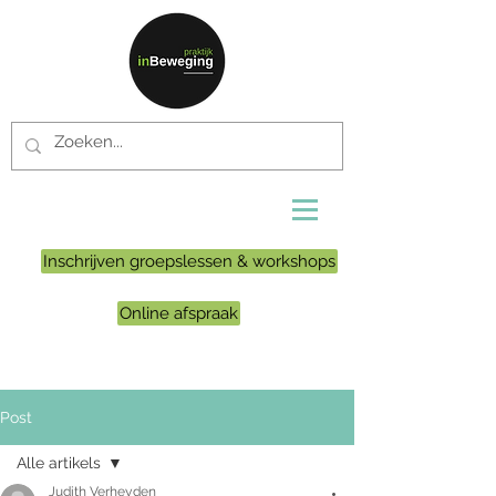
Inschrijven groepslessen & workshops
Online afspraak
Post
Alle artikels
Judith Verheyden