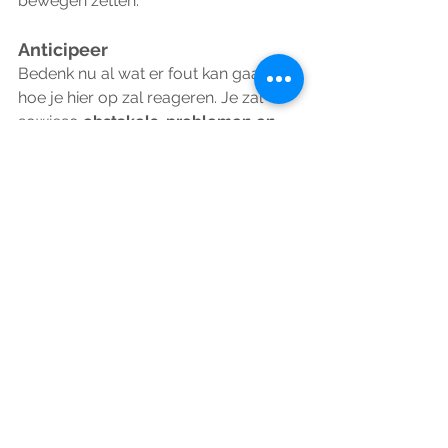
bewegen zetten.
Anticipeer
Bedenk nu al wat er fout kan gaan en 
hoe je hier op zal reageren. Je zal 
sowieso 
obstakels, problemen en 
moeilijke momenten
 tegen komen. 
Denk al eens na welke dit zouden 
kunnen zijn en 
hoe
 je die zal 
oplossen
. Wil je bijvoorbeeld elke 
dan wandelen, maar weet je al dat je 
bij slecht weer binnen zal blijven? Dan 
kan je misschien een workout video 
met stretchoefeningen zoeken die je 
in dat geval kan doen. Dan heb je niet 
gewandeld, maar wel een 
beweegmomentje gehad!
Fouten maken mag!