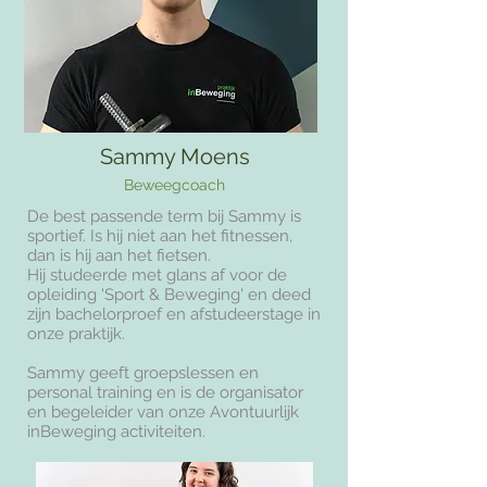
Sammy Moens
Beweegcoach
De best passende term bij Sammy is
sportief. Is hij niet aan het fitnessen,
dan is hij aan het fietsen.
Hij studeerde met glans af voor de
opleiding 'Sport & Beweging' en deed
zijn bachelorproef en afstudeerstage in
onze praktijk.
Sammy geeft groepslessen en
personal training en is de organisator
en begeleider van onze Avontuurlijk
inBeweging activiteiten.