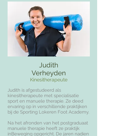
Judith
Verheyden
Kinesitherapeute
Judith is afgestudeerd als
kinesitherapeute met specialisatie
sport en manuele therapie. Ze deed
ervaring op in verschillende praktijken
bij de Sporting Lokeren Foot Academy.
Na het afronden van het postgraduaat
manuele therapie heeft ze praktijk
inBeweging opgericht. De jaren nadien