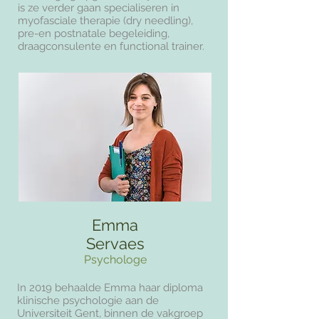
is ze verder gaan specialiseren in
myofasciale therapie (dry needling),
pre-en postnatale begeleiding,
draagconsulente en functional trainer.
Emma
Servaes
Psychologe
In 2019 behaalde Emma haar diploma
klinische psychologie aan de
Universiteit Gent, binnen de vakgroep