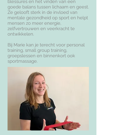
blessures en het vinden van een
goede balans tussen lichaam en geest.
Ze gelooft sterk in de invloed van
mentale gezondheid op sport en helpt
mensen zo meer energie,
zelfvertrouwen en veerkracht te
ontwikkelen.
Bij Marie kan je terecht voor personal
training, small group training,
groepslessen en binnenkort ook
sportmassage.