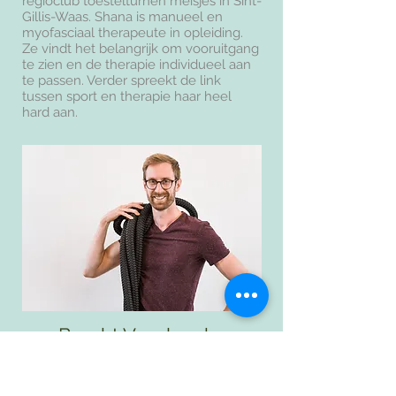
regioclub toestelturnen meisjes in Sint-
Gillis-Waas. Shana is manueel en
myofasciaal therapeute in opleiding.
Ze vindt het belangrijk om vooruitgang
te zien en de therapie individueel aan
te passen. Verder spreekt de link
tussen sport en therapie haar heel
hard aan.
Brecht Verplancke
Kinesitherapeut
Brecht begon al vroeg in zijn opleiding