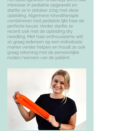
interesse in pediatrie opgewekt en
startte ze in oktober 2019 met deze
opleiding. Algemene kinesitherapie
combineren met pediatrie lijkt haar de
perfecte keuze. Verder startte ze
recent ook met de opleiding dry
needling. Met haar enthousiasme wilt
ze graag iedereen op een individuele
manier verder helpen en houdt ze ook
graag rekening met de persoonlijke
noden/wensen van de patiënt.