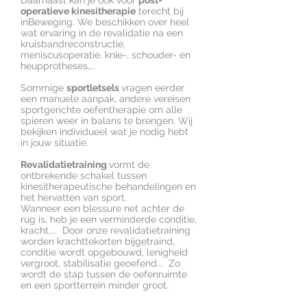
Daarnaast kan je ook voor
post-
operatieve kinesitherapie
terecht bij
inBeweging. We beschikken over heel
wat ervaring in de revalidatie na een
kruisbandreconstructie,
meniscusoperatie, knie-, schouder- en
heupprotheses,...
Sommige
sportletsels
vragen eerder
een manuele aanpak, andere vereisen
sportgerichte oefentherapie om alle
spieren weer in balans te brengen. Wij
bekijken individueel wat je nodig hebt
in jouw situatie.
Revalidatietraining
vormt de
ontbrekende schakel tussen
kinesitherapeutische behandelingen en
het hervatten van sport.
Wanneer een blessure net achter de
rug is, heb je een verminderde conditie,
kracht,... Door onze revalidatietraining
worden krachttekorten bijgetraind,
conditie wordt opgebouwd, lenigheid
vergroot, stabilisatie geoefend... Zo
wordt de stap tussen de oefenruimte
en een sportterrein minder groot.