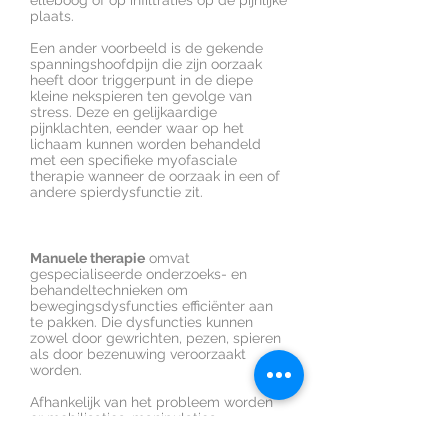
elleboog of op infiltraties op de pijnlijke
plaats.
Een ander voorbeeld is de gekende
spanningshoofdpijn die zijn oorzaak
heeft door triggerpunt in de diepe
kleine nekspieren ten gevolge van
stress. Deze en gelijkaardige
pijnklachten, eender waar op het
lichaam kunnen worden behandeld
met een specifieke myofasciale
therapie wanneer de oorzaak in een of
andere spierdysfunctie zit.
Manuele therapie
omvat
gespecialiseerde onderzoeks- en
behandeltechnieken om
bewegingsdysfuncties efficiënter aan
te pakken. Die dysfuncties kunnen
zowel door gewrichten, pezen, spieren
als door bezenuwing veroorzaakt
worden.
Afhankelijk van het probleem worden
er mobilisaties, manipulaties,
stretchings, pijndempende technieken,…