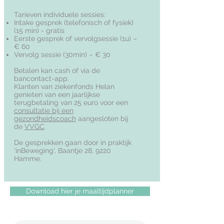
Tarieven individuele sessies:
Intake gesprek (telefonisch of fysiek)
(15 min) - gratis
Eerste gesprek of vervolgsessie (1u) –
€ 60
Vervolg sessie (30min) – € 30
Betalen kan cash of via de
bancontact-app.
Klanten van ziekenfonds Helan
genieten van een jaarlijkse
terugbetaling van 25 euro voor een
consultatie bij een
gezondheidscoach
aangesloten bij
de
VVGC
.
De gesprekken gaan door in praktijk
'inBeweging', Baantje 28, 9220
Hamme.
Download hier je maaltijdplanner