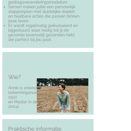
gedragsveranderingsmodellen.
Samen maken jullie een persoonlijk
stappenplan met duidelijke doelen
en haalbare acties die passen binnen
jouw leven.
Er wordt regelmatig geëvalueerd en
bijgestuurd waar nodig tot jij de
gezonde levensstijl gevonden hebt
die perfect bij jou past.
Wie?
Annik is erkend gezondheidscoach
(erkenningsnummer
VVGC
:
21-04-02-
050)
en Master in de Sociologie (UGent,
2004).
Praktische informatie