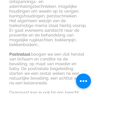
ontspannings- en
ademhalingstechnieken, mogelijke
houdingen om weeën op te vangen,
baringshoudingen, perstechnieken,
Het algemeen welzijn van de
toekomstige mama staat hierbij voorop.
Er gaat eveneens aandacht naar de
preventie en de behandeling van
mogelijke rugklachten, bekkenpijn,
bekkenbodem,..
Postnataal
beogen we een vlot herstel
van lichaam en conditie na de
bevalling, op maat van moeder en
baby. De postnatale begeleiding
starten we een zestal weken na een
natuurlijke bevalling, een achttal weken
na een keizersnede.
Daarnaast kan je ook bij ons terecht
voor het aanleren van
babymassage
en
het dragen van je baby met een
draagdoek of draagzak
.
Eline en Judith zijn gecertificeerde
draagconsulenten en zoeken met je
mee tot je een drager hebt die bij jou
en je kindje past.