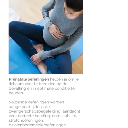
Prenatale oefeningen
helpen je om je
lichaam voor te bereiden op de
bevalling en in optimale conditie te
houden.
Volgende oefeningen worden
aangeleerd tijdens de
zwangerschapsbegeleiding: aandacht
voor correcte houding, core stability,
stretchoefeningen,
bekkenbodemspieroefeningen,