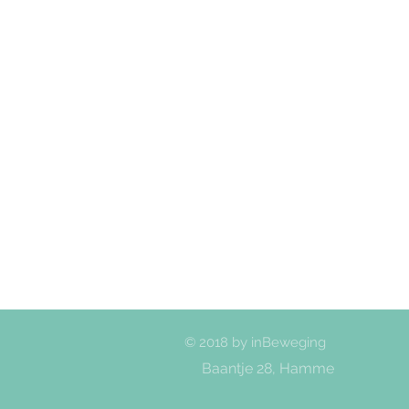
© 2018 by inBeweging
Baantje 28, Hamme