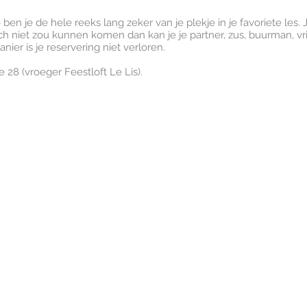
n je de hele reeks lang zeker van je plekje in je favoriete les. 
och niet zou kunnen komen dan kan je je partner, zus, buurman, vr
ier is je reservering niet verloren.
e 28 (vroeger Feestloft Le Lis).