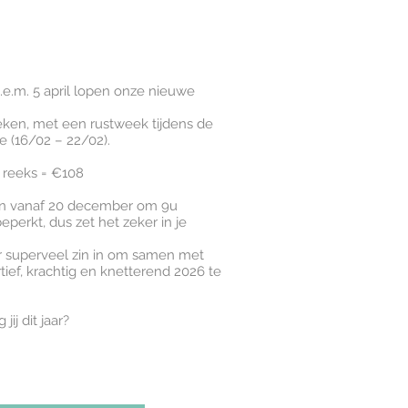
t.e.m. 5 april lopen onze nieuwe
weken, met een rustweek tijdens de
e (16/02 – 22/02).
 reeks = €108
kan vanaf 20 december om 9u
beperkt, dus zet het zeker in je
r superveel zin in om samen met
rtief, krachtig en knetterend 2026 te
jij dit jaar?