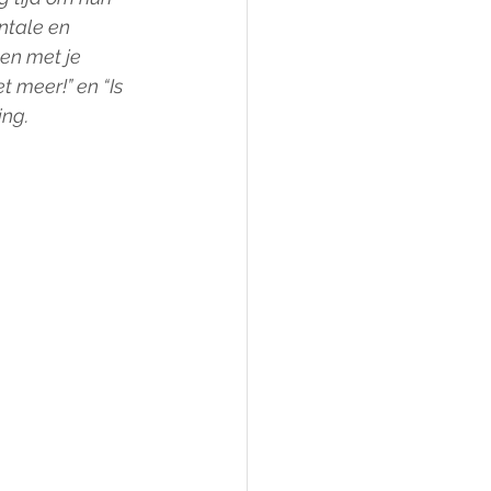
ntale en 
n met je 
t meer!” en “Is 
ing.