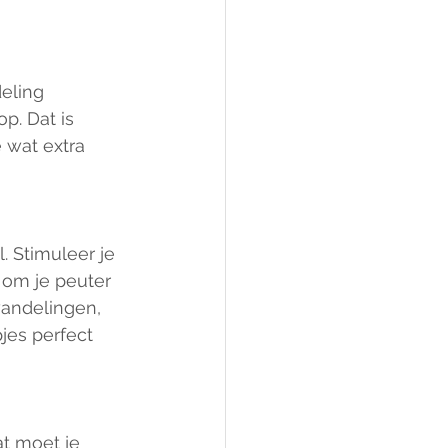
eling 
p. Dat is 
 wat extra 
. Stimuleer je 
 om je peuter 
wandelingen, 
jes perfect 
t moet je 