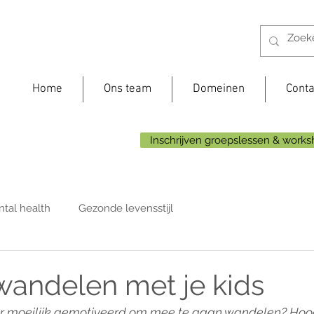
Home
Ons team
Domeinen
Conta
Inschrijven groepslessen & work
tal health
Gezonde levensstijl
wandelen met je kids
maar moeilijk gemotiveerd om mee te gaan wandelen? Hoog