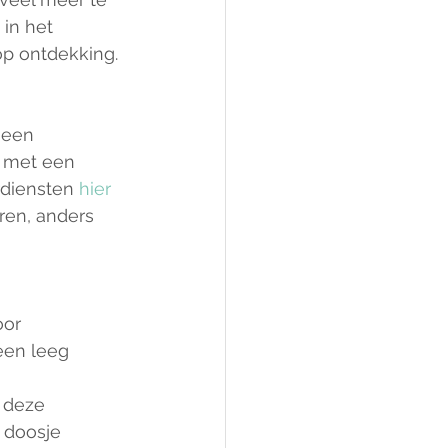
in het 
op ontdekking.
 een 
 met een 
rdiensten 
hier 
ren, anders 
or 
een leeg 
 deze 
 doosje 