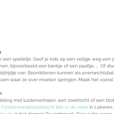
n
een spelletje. Geef je kids op een veilige weg een 
en, bijvoorbeeld een bankje of een paaltje, …  Of do
strijdje van. Boordstenen kunnen als evenwichtsbal
issen waar ze over moeten springen. Maak het vooral 
n
ling met luisterverhalen, een zoektocht of een blo
 
Familiewandelzoektocht Blik in de verte
 in Lokeren 
lroute
 in het domein Puyenbroeck. Daar is trouwens 