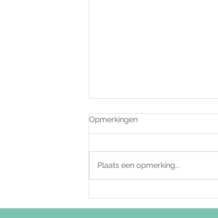
Opmerkingen
Plaats een opmerking...
Zittende job? Met deze tips
beweeg je meer tijdens de
werkuren!