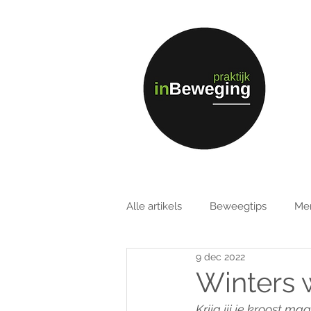
Alle artikels
Beweegtips
Men
9 dec 2022
Winters 
Krijg jij je kroost 