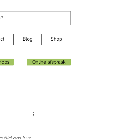
ct
Blog
Shop
shops
Online afspraak
 tijd om hun 