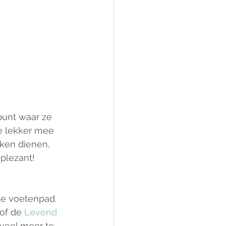
punt waar ze 
e lekker mee 
ken dienen, 
plezant!
te voetenpad. 
of de 
Levend 
veel meer te 