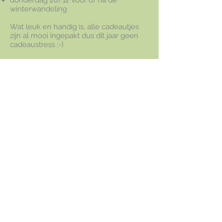
donderdag 28/12 voor of na de
winterwandeling
Wat leuk en handig is, alle cadeautjes
zijn al mooi ingepakt dus dit jaar geen
cadeaustress ;-)
Terug naar catalogus