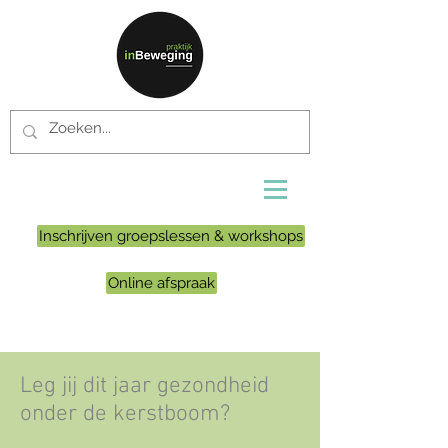
Inschrijven groepslessen & workshops
Online afspraak
Leg jij dit jaar gezondheid
onder de kerstboom?