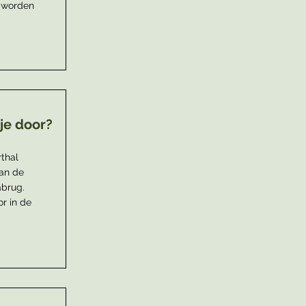
t worden
je door?
thal
an de
abrug.
r in de