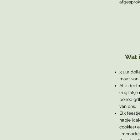
afgesprok
Wat 
3 uur doll
maat van 
Alle deeln
(rugzakje
benodigdh
van ons.
Elk feest
hapje (ca
cookies) e
limonade)