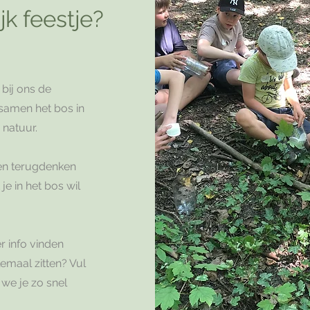
jk feestje?
bij ons de
 samen het bos in
 natuur.
den terugdenken
e in het bos wil
r info vinden
lemaal zitten? Vul
 we je zo snel