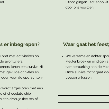
en.
uitnodigingen... tot ehbo ki
door ons voorzien.
is er inbegrepen?
Waar gaat het feest
e pret met activiteiten op
We verzamelen achter spor
de avonturiers.
Meulenbroek en eindigen a
emers lenen een survivalkit
camperparking aan de Mir
 met gevulde drinkfles en
Onze survivaltocht gaat doo
eden voor de opdrachten)
bossen ertussen.
je wordt afgesloten met een
ke of chocolate chip
n een drankje (ice tea of
.