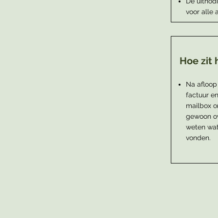
De uitnod
voor alle 
Hoe zit 
Na afloop 
factuur en
mailbox o
gewoon ov
weten wat 
vonden.